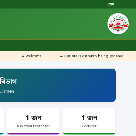
হোম
➡
Welcome
➡
Our site is currently being updated.
বিভাগ
UNTING
1 জন
1 জন
Assistant Professor
Lecturer