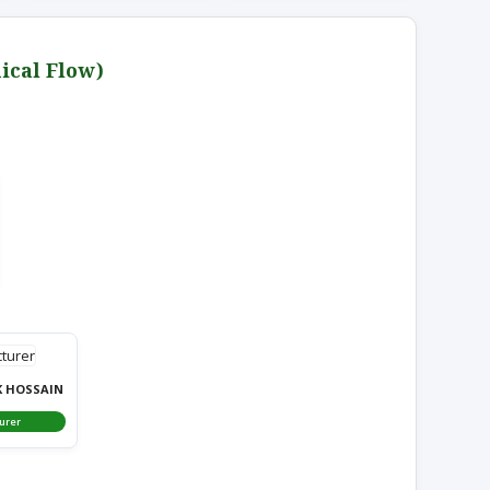
ا (Hierarchical Flow)
K HOSSAIN
urer